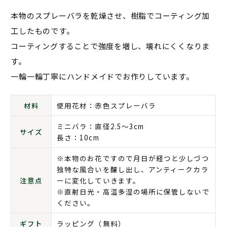
本物のスプレーバラを乾燥させ、樹脂でコーティング加
工したものです。
コーティングすることで強度を増し、壊れにくくなりま
す。
一輪一輪丁寧にハンドメイドでお作りしています。
材料
使用花材：赤色スプレーバラ
ミニバラ：直径2.5〜3cm
サイズ
長さ：10cm
※本物のお花ですので月日が経つと少しづつ
独特な風合いを醸し出し、アンティークカラ
注意点
ーに変化していきます。
※直射日光・高温多湿の場所に保管しないで
ください。
ギフト
ラッピング（無料）