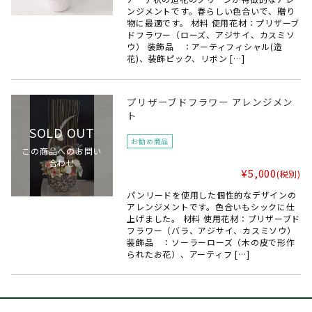
ンジメントです。春らしい色合いで、贈り
物に最適です。 材料 使用花材：プリザーブ
ドフラワー（ローズ、アジサイ、カスミソ
ウ） 装飾品 ：アーティフィシャル(造
花)、装飾ピック、リボン […]
プリザーブドフラワー アレンジメン
ト
SOLD OUT
お勧め商品
この商品へのお問い
合わせ
¥5,000
(税別)
パンリードを使用した個性的なデザインの
アレンジメントです。色合いもシックに仕
上げました。 材料 使用花材：プリザーブド
フラワー（バラ、アジサイ、カスミソウ）
装飾品 ：ソーラーローズ（木の皮で形作
られたお花）、アーティフ […]