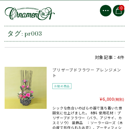
0
タグ:
pr003
対象記事：4件
プリザーブドフラワー アレンジメン
ト
お勧め商品
¥6,000
(税別)
シックな色合いのばらの器で落ち着いた雰
囲気に仕上げました。 材料 使用花材：プ
リザーブドフラワー（バラ、アジサイ、カ
スミソウ） 装飾品 ：ソーラーローズ（木
の皮で形作られたお花）、アーティフィシ