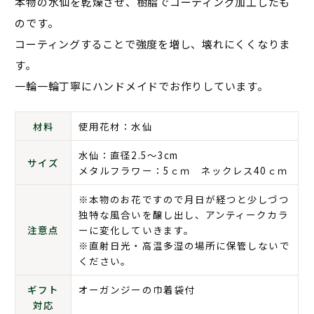
本物の水仙を乾燥させ、樹脂でコーティング加工したも
のです。
コーティングすることで強度を増し、壊れにくくなりま
す。
一輪一輪丁寧にハンドメイドでお作りしています。
材料
使用花材：水仙
水仙：直径2.5〜3cm
サイズ
メタルフラワー：5ｃｍ ネックレス40ｃｍ
※本物のお花ですので月日が経つと少しづつ
独特な風合いを醸し出し、アンティークカラ
注意点
ーに変化していきます。
※直射日光・高温多湿の場所に保管しないで
ください。
ギフト
オーガンジーの巾着袋付
対応